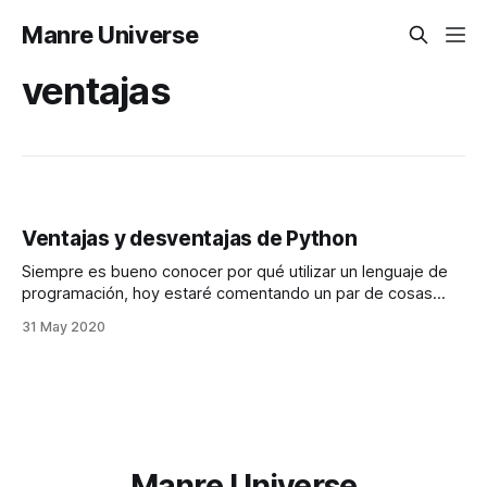
Manre Universe
ventajas
Ventajas y desventajas de Python
Siempre es bueno conocer por qué utilizar un lenguaje de
programación, hoy estaré comentando un par de cosas
respecto a python. Ventajas Fácil aprendizaje He visto que
31 May 2020
muchas personas, blogs, escuelas y universidades
manifiestan lo fácil que es aprender python, personalmente
tambien considero a python un lenguaje de fácil
aprendizaje.
Manre Universe