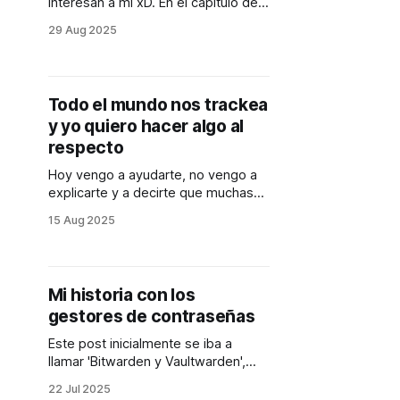
interesan a mi xD. En el capítulo de
hoy... hace un par de días me di
29 Aug 2025
cuenta que mi nevera se estaba
comportando de forma extraña, el
compartimiento superior del
refrigerador estaba acumulando
Todo el mundo nos trackea
agua 😔. Debido a que alguna vez
y yo quiero hacer algo al
me había pasado algo
respecto
Hoy vengo a ayudarte, no vengo a
explicarte y a decirte que muchas
de las tech companies te espían,
15 Aug 2025
que quieren tus datos, realmente
tienen tus datos. No vengo a decirte
que de una u otra forma, nos
controlan 🤷‍♂️. Hoy no vengo a hablar
Mi historia con los
sobre eso porque para eso hay
gestores de contraseñas
Este post inicialmente se iba a
llamar 'Bitwarden y Vaultwarden',
peeeero, consideré que era más
22 Jul 2025
chévere contar mi historia respecto