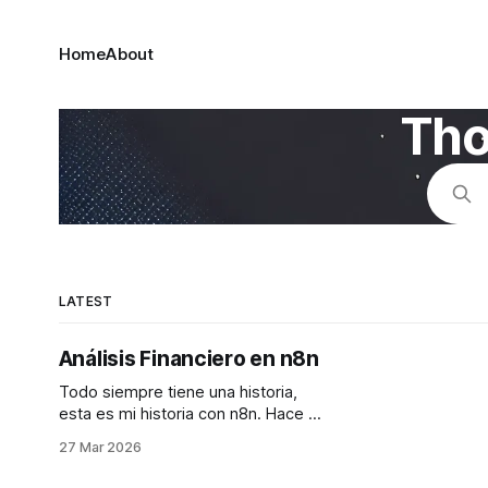
Home
About
Tho
LATEST
Análisis Financiero en n8n
Todo siempre tiene una historia,
esta es mi historia con n8n. Hace un
par de meses un amigo me habló
27 Mar 2026
de n8n, le dije que lo iba a instalar y
que luego le iba a dar credenciales