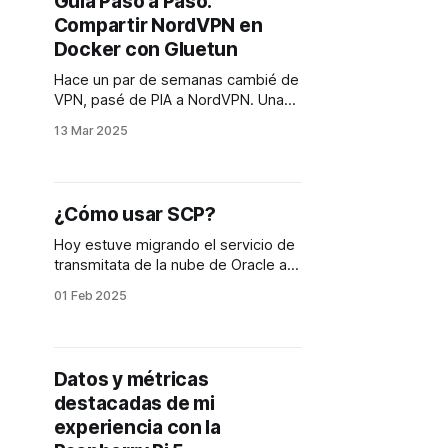
Guía Paso a Paso:
himitsu wo [Verso 1] Dandan
Compartir NordVPN en
Docker con Gluetun
Hace un par de semanas cambié de
VPN, pasé de PIA a NordVPN. Una
de las razones principales del
13 Mar 2025
cambio es que quería poder
compartir la VPN entre
contenedores de docker, vi que
había bastante documentación para
¿Cómo usar SCP?
NordVPN y casi nula para PIA. Y
bueno... ayer encontré gluetun, un
Hoy estuve migrando el servicio de
proyecto
transmitata de la nube de Oracle a
mi servidor local. Necesité copiar
01 Feb 2025
algunos archivos del servidor linux
de Oracle a mi máquina y luego de
mi Mac a mi servidor y como
siempre olvido como usar SCP, acá
Datos y métricas
pongo las instrucciones para mi
destacadas de mi
futuro
experiencia con la