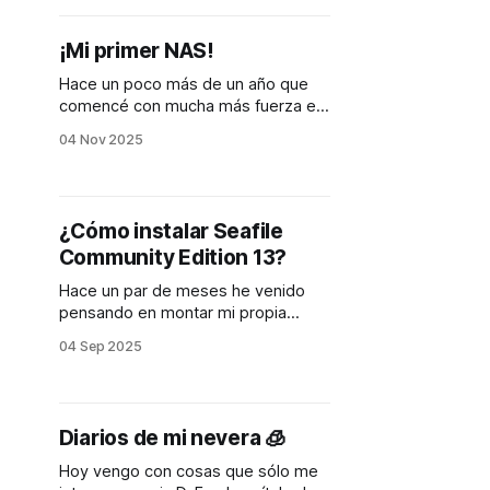
para que lo usara. Nunca lo hice 😅.
Es decir, lo instalé pero no
¡Mi primer NAS!
Hace un poco más de un año que
comencé con mucha más fuerza en
el mundo del self-host. Al inicio
04 Nov 2025
compré un Raspberry Pi 5, luego
quise tener más poder de cómputo
y compré un mini pc (puedes ver el
artículo acá). Y hoy doy la
¿Cómo instalar Seafile
bienvenida a mi
Community Edition 13?
Hace un par de meses he venido
pensando en montar mi propia
nube, en este post dejaré una guía
04 Sep 2025
de como hacer esto. Configuración
Docker Lo primero es crear un
directorio donde se almacenará la
información de los volúmenes, la
Diarios de mi nevera 🧊
idea es que dentro de este
directorio este todo lo
Hoy vengo con cosas que sólo me