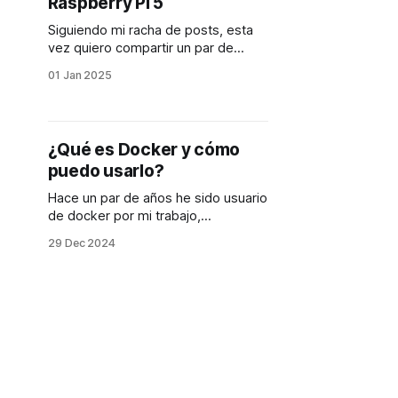
Raspberry Pi 5
Siguiendo mi racha de posts, esta
vez quiero compartir un par de
gráficas que saqué usando
01 Jan 2025
HomeAssistant sobre mi
RaspberryPi 5. Estos fueron los
dispositivos que use: * Raspberry Pi
5, 8GB usando el adaptador de
¿Qué es Docker y cómo
Vilros de 27W. * Kasa Smart Plug
puedo usarlo?
(KP115), este lo use para medir los
watts que
Hace un par de años he sido usuario
de docker por mi trabajo,
generalmente lo uso para que mi
29 Dec 2024
entorno de desarrollo sea igual al de
mis compañeros de trabajo. La cosa
es que este año toooodo cambió
o.o, este año aprendí que docker
sirve para más cosas, docker