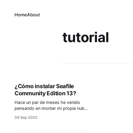
Home
About
tutorial
¿Cómo instalar Seafile
Community Edition 13?
Hace un par de meses he venido
pensando en montar mi propia nube,
en este post dejaré una guía de
04 Sep 2025
como hacer esto. Configuración
Docker Lo primero es crear un
directorio donde se almacenará la