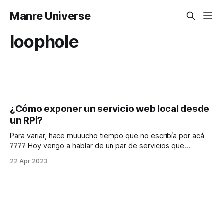
Manre Universe
loophole
¿Cómo exponer un servicio web local desde
un RPi?
Para variar, hace muuucho tiempo que no escribía por acá
???? Hoy vengo a hablar de un par de servicios que
permiten disponibilizar un servicio web alojado en tu
22 Apr 2023
localhost (en mi caso RaspberryPi), a internet :D. Primero
que todo, ¿Cuál era mi necesidad? Simple, tenía un servicio
alojado en mi