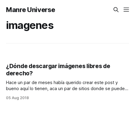
Manre Universe
imagenes
¿Dónde descargar imágenes libres de
derecho?
Hace un par de meses había querido crear este post y
bueno aquí lo tienen, aca un par de sitios donde se pueden
descargar imágenes libres de derecho. *
05 Aug 2018
https://pixabay.com * https://www.pexels.com *
https://unsplash.com * http://finda.photo *
https://gratisography.com