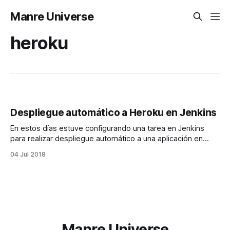
Manre Universe
heroku
Despliegue automático a Heroku en Jenkins
En estos días estuve configurando una tarea en Jenkins
para realizar despliegue automático a una aplicación en
Heroku, comparto a nivel general mis anotaciones. ¿Cómo
04 Jul 2018
crear una tarea en Jenkins? * Dependiendo de los permisos
del usuario, en el dashboard inicial aparecerá la opción
“New Item“ * Nombrar la tarea acorde con
Manre Universe