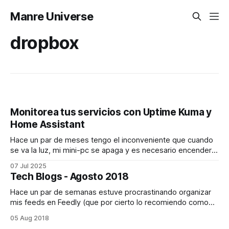
Manre Universe
dropbox
Monitorea tus servicios con Uptime Kuma y
Home Assistant
Hace un par de meses tengo el inconveniente que cuando
se va la luz, mi mini-pc se apaga y es necesario encenderlo
manualmente. Esto me implica que siempre debo estar
07 Jul 2025
pendiente verificando si todo esta funcionado. O eso era lo
Tech Blogs - Agosto 2018
que debía hacer hasta ayer que configuré un par
Hace un par de semanas estuve procrastinando organizar
mis feeds en Feedly (que por cierto lo recomiendo como
lector de feeds), la idea en generar era eliminar blogs que
05 Aug 2018
no leo y agregar una nueva sección, esta nueva sección