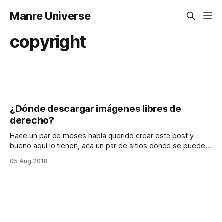
Manre Universe
copyright
¿Dónde descargar imágenes libres de
derecho?
Hace un par de meses había querido crear este post y
bueno aquí lo tienen, aca un par de sitios donde se pueden
descargar imágenes libres de derecho. *
05 Aug 2018
https://pixabay.com * https://www.pexels.com *
https://unsplash.com * http://finda.photo *
https://gratisography.com