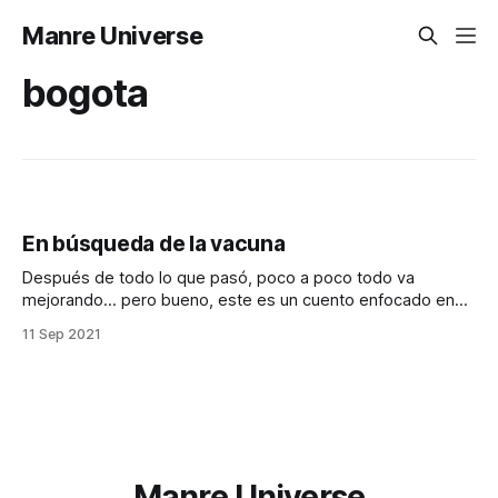
Manre Universe
bogota
En búsqueda de la vacuna
Después de todo lo que pasó, poco a poco todo va
mejorando… pero bueno, este es un cuento enfocado en
mi experiencia con la vacunación COVID en Bogotá. Para
11 Sep 2021
ponerme la primera dosis fue bastante sencillo, ingresé al
portal de https://vacunacionbogota.com, anoté mis datos,
lugar de vacunación, horario,
Manre Universe