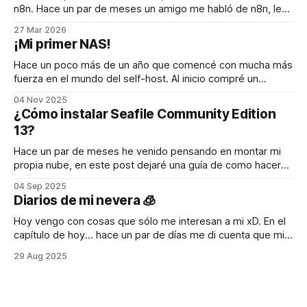
n8n. Hace un par de meses un amigo me habló de n8n, le
dije que lo iba a instalar y que luego le iba a dar
27 Mar 2026
credenciales para que lo usara. Nunca lo hice 😅. Es decir, lo
¡Mi primer NAS!
instalé pero no
Hace un poco más de un año que comencé con mucha más
fuerza en el mundo del self-host. Al inicio compré un
Raspberry Pi 5, luego quise tener más poder de cómputo y
04 Nov 2025
compré un mini pc (puedes ver el artículo acá). Y hoy doy la
¿Cómo instalar Seafile Community Edition
bienvenida a mi
13?
Hace un par de meses he venido pensando en montar mi
propia nube, en este post dejaré una guía de como hacer
esto. Configuración Docker Lo primero es crear un
04 Sep 2025
directorio donde se almacenará la información de los
Diarios de mi nevera 🧊
volúmenes, la idea es que dentro de este directorio este
todo lo
Hoy vengo con cosas que sólo me interesan a mi xD. En el
capítulo de hoy... hace un par de días me di cuenta que mi
nevera se estaba comportando de forma extraña, el
29 Aug 2025
compartimiento superior del refrigerador estaba
acumulando agua 😔. Debido a que alguna vez me había
pasado algo