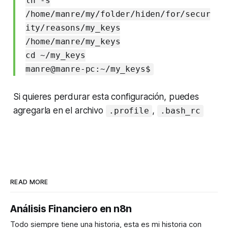
ln -s
/home/manre/my/folder/hiden/for/secur
ity/reasons/my_keys
/home/manre/my_keys
cd ~/my_keys
manre@manre-pc:~/my_keys$
Si quieres perdurar esta configuración, puedes
agregarla en el archivo
,
.profile
.bash_rc
READ MORE
Análisis Financiero en n8n
Todo siempre tiene una historia, esta es mi historia con